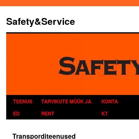
Safety&Service
Liigu
TEENUS
TARVIKUTE MÜÜK JA
KONTA
sisu
ED
RENT
KT
juurde
Transporditeenused